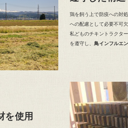
鶏を飼う上で防疫への対
への配慮として必要不可
私どものチキントラクタ
を遵守し、
鳥インフルエ
材を使用