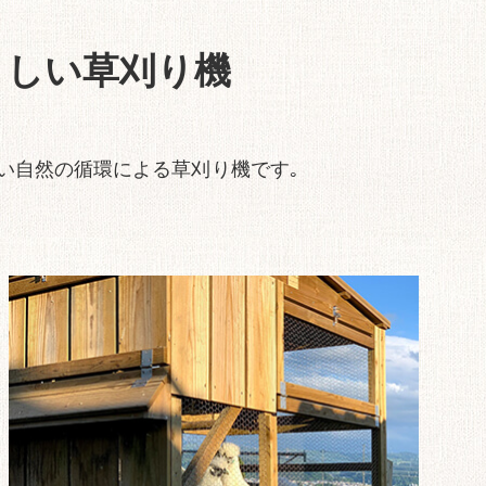
さしい
草刈り機
い自然の循環による草刈り機です｡