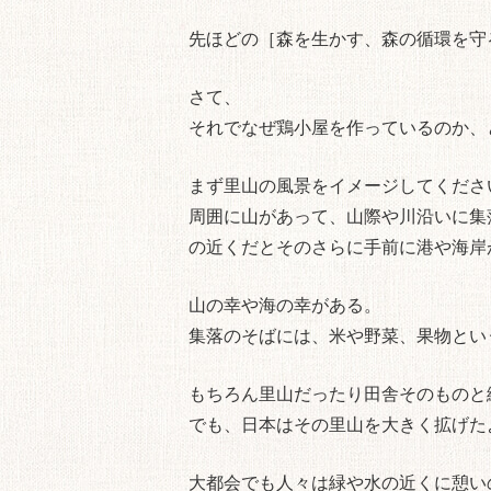
先ほどの［森を生かす、森の循環を守
さて、
それでなぜ鶏小屋を作っているのか、
まず里山の風景をイメージしてくださ
周囲に山があって、山際や川沿いに集
の近くだとそのさらに手前に港や海岸
山の幸や海の幸がある。
集落のそばには、米や野菜、果物とい
もちろん里山だったり田舎そのものと
でも、日本はその里山を大きく拡げた
大都会でも人々は緑や水の近くに憩い