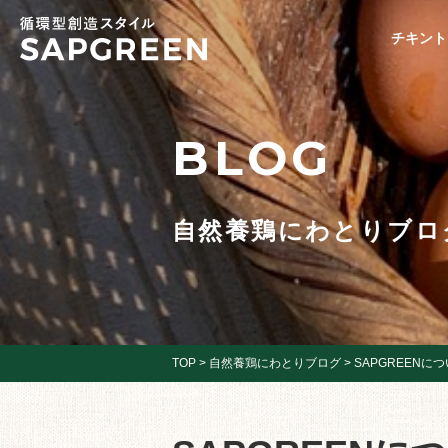
チキント
BLOG
自然養鶏にわとりブロ
TOP
>
自然養鶏にわとりブログ
>
SAPGREENに