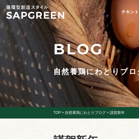
チキント
BLOG
自然養鶏にわとりブロ
TOP
>
自然養鶏にわとりブログ
>
謹賀新年