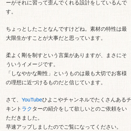
ーがそれに習って歪んでくれる設計をしているんで
す。
ちょっとしたことなんですけどね。素材の特性は最
大限生かすことが大事だと思っています。
柔よく剛を制すという言葉がありますが、まさにそ
ういうイメージです。
「しなやかな剛性」というものは最も大切でお客様
の理想に近づけるものだと信じています。
さて、
YouTube
ひよこやチャンネルでたくさんある
キント
ラク
ターの紹介をして欲しいとのご依頼をい
ただきました。
早速アップしましたのでご覧になってください。