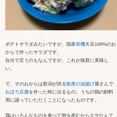
ポテトサラダみたいですが、国産
有機
大豆100%のお
からで作ったサラダです。
自分で言うのもなんですが、これが抜群に美味し
い。
で、そのおからは新潟が誇る
栃尾の油揚げ
屋さんで
おぼろ豆腐
を作った時に出るもの。うちの鶏の飼料
用に譲っていただくことになったものです。
鶏はいろんなものを食べて卵を産むからエサなんて