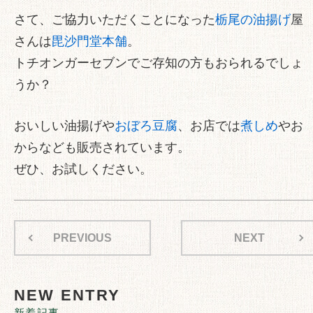
さて、ご協力いただくことになった
栃尾の油揚げ
屋
さんは
毘沙門堂本舗
。
トチオンガーセブンでご存知の方もおられるでしょ
うか？
おいしい油揚げや
おぼろ豆腐
、お店では
煮しめ
やお
からなども販売されています。
ぜひ、お試しください。
PREVIOUS
NEXT
NEW ENTRY